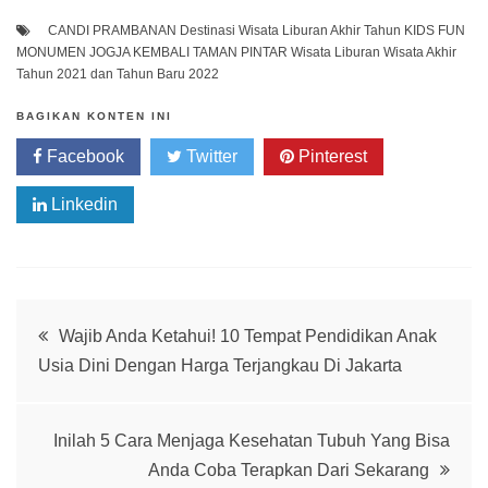
CANDI PRAMBANAN
Destinasi Wisata Liburan Akhir Tahun
KIDS FUN
MONUMEN JOGJA KEMBALI
TAMAN PINTAR
Wisata Liburan Wisata Akhir
Tahun 2021 dan Tahun Baru 2022
BAGIKAN KONTEN INI
Facebook
Twitter
Pinterest
Linkedin
Whatsapp
Post
Wajib Anda Ketahui! 10 Tempat Pendidikan Anak
Usia Dini Dengan Harga Terjangkau Di Jakarta
navigation
Inilah 5 Cara Menjaga Kesehatan Tubuh Yang Bisa
Anda Coba Terapkan Dari Sekarang