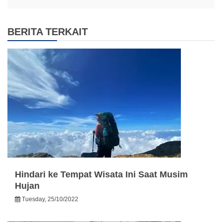
BERITA TERKAIT
Hindari ke Tempat Wisata Ini Saat Musim
Hujan
Tuesday, 25/10/2022