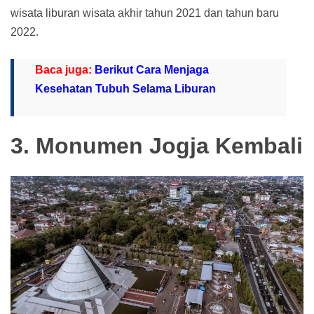
wisata liburan wisata akhir tahun 2021 dan tahun baru
2022.
Baca juga:
Berikut Cara Menjaga
Kesehatan Tubuh Selama Liburan
3. Monumen Jogja Kembali