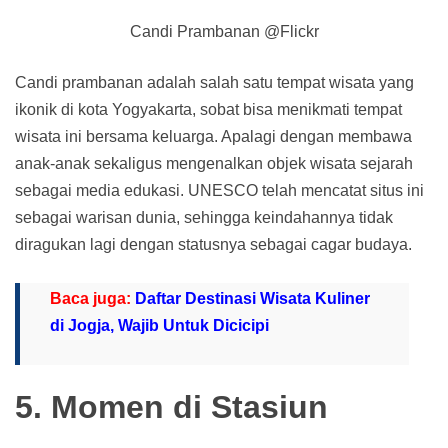
Candi Prambanan @Flickr
Candi prambanan adalah salah satu tempat wisata yang
ikonik di kota Yogyakarta, sobat bisa menikmati tempat
wisata ini bersama keluarga. Apalagi dengan membawa
anak-anak sekaligus mengenalkan objek wisata sejarah
sebagai media edukasi. UNESCO telah mencatat situs ini
sebagai warisan dunia, sehingga keindahannya tidak
diragukan lagi dengan statusnya sebagai cagar budaya.
Baca juga:
Daftar Destinasi Wisata Kuliner
di Jogja, Wajib Untuk Dicicipi
5. Momen di Stasiun