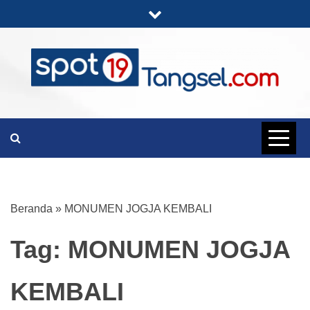
Skip
to
content
PORTAL BERITA LENGKAP DAN
SPOT19
UNIK
TANGSEL
Beranda
»
MONUMEN JOGJA KEMBALI
Tag:
MONUMEN JOGJA
KEMBALI