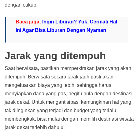
dengan cukup.
Baca juga:
Ingin Liburan? Yuk, Cermati Hal
Ini Agar Bisa Liburan Dengan Nyaman
Jarak yang ditempuh
Saat berwisata, pastikan memperkirakan jarak yang akan
ditempuh. Berwisata secara jarak jauh pasti akan
mengeluarkan biaya yang lebih, sehingga harus
menyiapkan dana yang pas, begitu pula dengan destinasi
jarak dekat. Untuk mengantisipasi kemungkinan hal yang
tak diinginkan yang terjadi dan budget yang terlalu
membengkak, bisa mulai dengan memilih destinasi wisata
jarak dekat terlebih dahulu.