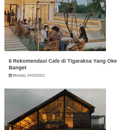
6 Rekomendasi Cafe di Tigaraksa Yang Oke
Banget
Monday, 24/10/2022