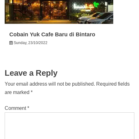
Cobain Yuk Cafe Baru di Bintaro
Sunday, 23/10/2022
Leave a Reply
Your email address will not be published.
Required fields
are marked
*
Comment
*