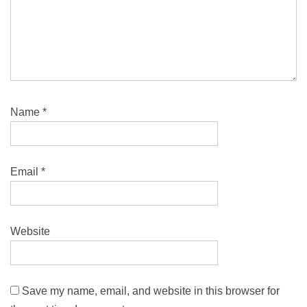
Name
*
Email
*
Website
Save my name, email, and website in this browser for