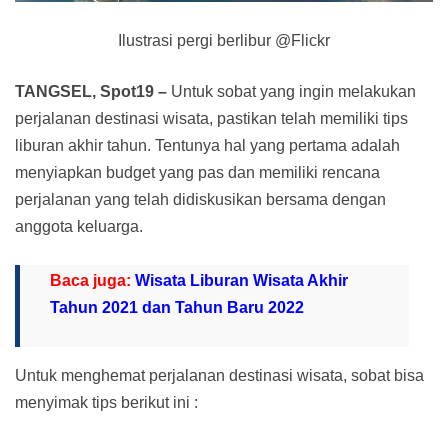
Ilustrasi pergi berlibur @Flickr
TANGSEL, Spot19 –
Untuk sobat yang ingin melakukan
perjalanan destinasi wisata, pastikan telah memiliki tips
liburan akhir tahun. Tentunya hal yang pertama adalah
menyiapkan budget yang pas dan memiliki rencana
perjalanan yang telah didiskusikan bersama dengan
anggota keluarga.
Baca juga:
Wisata Liburan Wisata Akhir
Tahun 2021 dan Tahun Baru 2022
Untuk menghemat perjalanan destinasi wisata, sobat bisa
menyimak tips berikut ini :