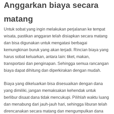
Anggarkan biaya secara
matang
Untuk sobat yang ingin melakukan perjalanan ke tempat
wisata, pastikan anggaran telah disiapkan secara matang
dan bisa digunakan untuk mengatasi berbagai
kemungkinan buruk yang akan terjadi. Rincian biaya yang
harus sobat keluarkan, antara lain: tiket, makan,
transportasi dan penginapan. Sehingga semua rancangan
biaya dapat dihitung dan diperkirakan dengan mudah.
Biaya yang dikeluarkan bisa disesuaikan dengan dana
yang dimiliki, jangan memaksakan kehendak untuk
berlibur disaat dana tidak mencukupi. Pilihlah waktu luang
dan menabung dari jauh-jauh hari, sehingga liburan telah
direncanakan secara matang dan mengumpulkan dana