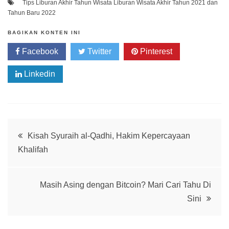
Tips Liburan Akhir Tahun
Wisata Liburan Wisata Akhir Tahun 2021 dan
Tahun Baru 2022
BAGIKAN KONTEN INI
Facebook
Twitter
Pinterest
Linkedin
Whatsapp
Post
Kisah Syuraih al-Qadhi, Hakim Kepercayaan
Khalifah
navigation
Masih Asing dengan Bitcoin? Mari Cari Tahu Di
Sini