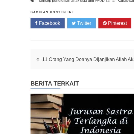
konsep pendidikan anak usia dini
PAUD
Taman Kanak-ka
BAGIKAN KONTEN INI
Facebook
Twitter
Pinterest
Post
11 Orang Yang Doanya Dijanjikan Allah A
navigation
BERITA TERKAIT