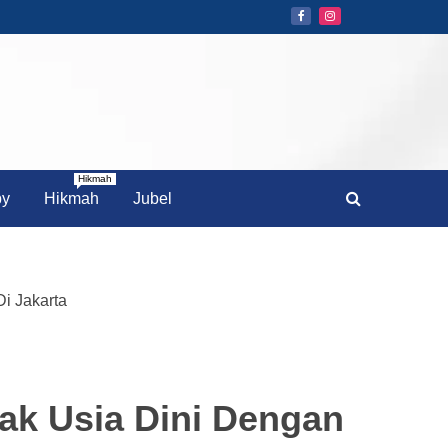
Hikmah
by
Hikmah
Jubel
i Jakarta
ak Usia Dini Dengan