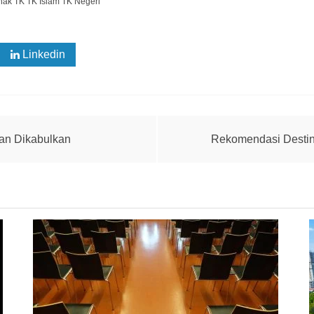
nak
TK
TK Islam
TK Negeri
Linkedin
Whatsapp
kan Dikabulkan
Rekomendasi Destina