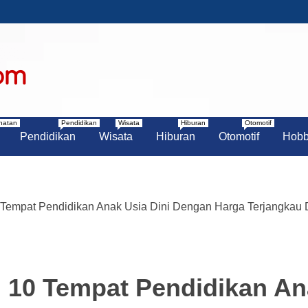
N UNIK
ANGSEL
hatan
Pendidikan
Wisata
Hiburan
Otomotif
Pendidikan
Wisata
Hiburan
Otomotif
Hob
 Tempat Pendidikan Anak Usia Dini Dengan Harga Terjangkau D
! 10 Tempat Pendidikan An