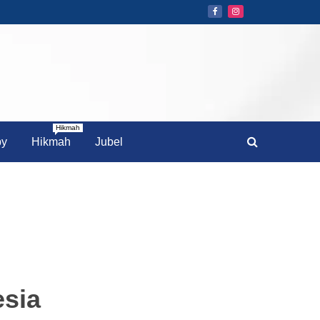
Hikmah
by
Hikmah
Jubel
esia