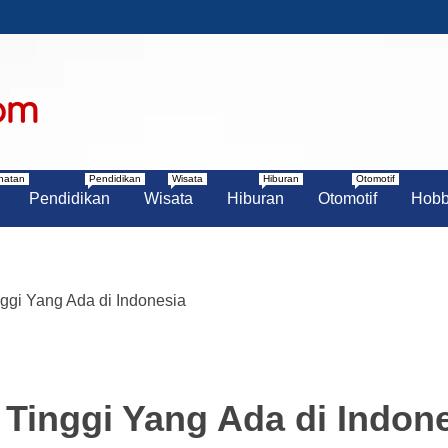
N UNIK
ANGSEL
hatan
Pendidikan
Wisata
Hiburan
Otomotif
Pendidikan
Wisata
Hiburan
Otomotif
Hob
ggi Yang Ada di Indonesia
Tinggi Yang Ada di Indon