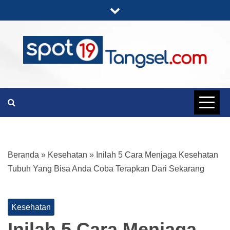
Skip
to
content
PORTAL BERITA LENGKAP DAN
SPOT19
UNIK
TANGSEL
Beranda
»
Kesehatan
»
Inilah 5 Cara Menjaga Kesehatan
Tubuh Yang Bisa Anda Coba Terapkan Dari Sekarang
Kesehatan
Inilah 5 Cara Menjaga