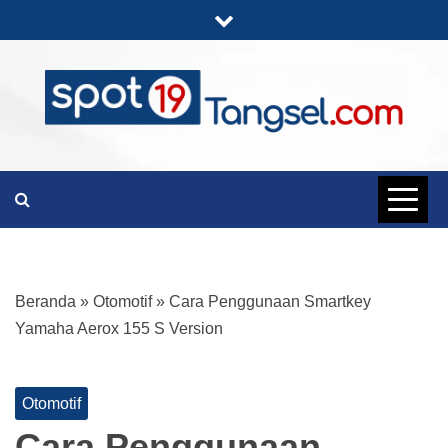
Skip
to
content
PORTAL BERITA LENGKAP DAN
SPOT19
UNIK
TANGSEL
Beranda
»
Otomotif
»
Cara Penggunaan Smartkey
Yamaha Aerox 155 S Version
Otomotif
Cara Penggunaan