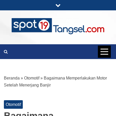
Skip
to
content
PORTAL BERITA LENGKAP DAN
SPOT19
UNIK
TANGSEL
Beranda
»
Otomotif
»
Bagaimana Memperlakukan Motor
Setelah Menerjang Banjir
Otomotif
Bagaimana