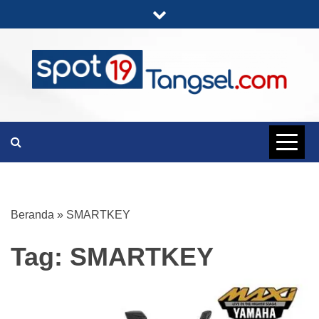
Skip
to
content
PORTAL BERITA LENGKAP DAN
SPOT19
UNIK
TANGSEL
Beranda
»
SMARTKEY
Tag:
SMARTKEY