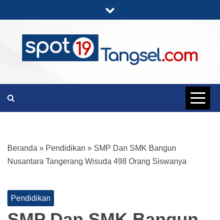
Skip
to
content
PORTAL BERITA LENGKAP DAN
SPOT19
UNIK
TANGSEL
Beranda
»
Pendidikan
»
SMP Dan SMK Bangun
Nusantara Tangerang Wisuda 498 Orang Siswanya
Pendidikan
SMP Dan SMK Bangun