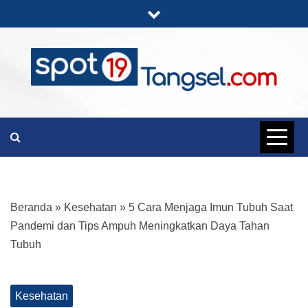
Skip
to
content
PORTAL BERITA LENGKAP DAN
SPOT19
UNIK
TANGSEL
Beranda
»
Kesehatan
»
5 Cara Menjaga Imun Tubuh Saat
Pandemi dan Tips Ampuh Meningkatkan Daya Tahan
Tubuh
Kesehatan