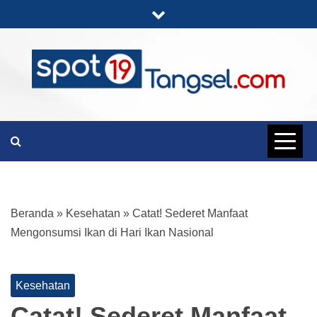
Skip
to
content
PORTAL BERITA LENGKAP DAN
SPOT19
UNIK
TANGSEL
Beranda
»
Kesehatan
»
Catat! Sederet Manfaat
Mengonsumsi Ikan di Hari Ikan Nasional
Kesehatan
Catat! Sederet Manfaat