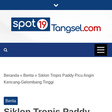
Skip
to
content
PORTAL BERITA LENGKAP DAN
SPOT19
UNIK
TANGSEL
Beranda
»
Berita
»
Siklon Tropis Paddy Picu Angin
Kencang-Gelombang Tinggi
Berita
Siklon Tropis Paddy