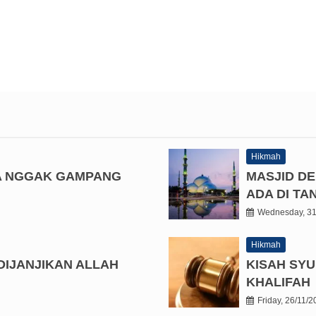
Hikmah
A NGGAK GAMPANG
MASJID D
ADA DI T
Wednesday, 31
Hikmah
DIJANJIKAN ALLAH
KISAH SYU
KHALIFAH
Friday, 26/11/