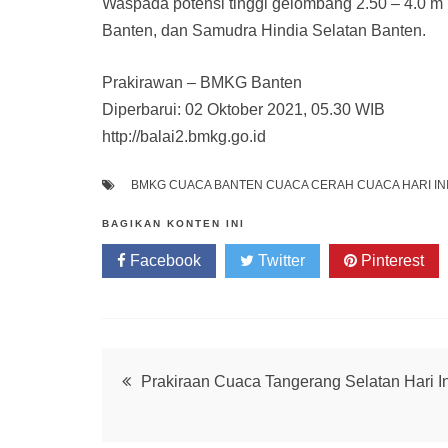
Waspada potensi tinggi gelombang 2.50 – 4.0 m (
Banten, dan Samudra Hindia Selatan Banten.
Prakirawan – BMKG Banten
Diperbarui: 02 Oktober 2021, 05.30 WIB
http://balai2.bmkg.go.id
BMKG
CUACA BANTEN
CUACA CERAH
CUACA HARI IN
BAGIKAN KONTEN INI
Facebook
Twitter
Pinterest
Post
Prakiraan Cuaca Tangerang Selatan Hari In
navigation