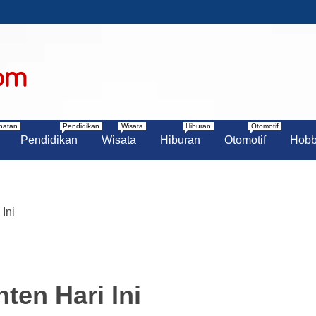
N UNIK
ANGSEL
hatan
Pendidikan
Wisata
Hiburan
Otomotif
Pendidikan
Wisata
Hiburan
Otomotif
Hob
Ini
ten Hari Ini