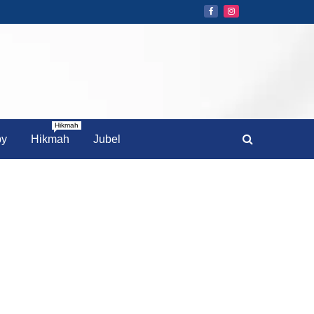
Hikmah
by
Hikmah
Jubel