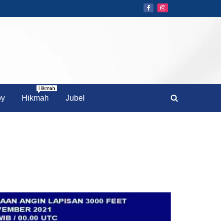
Hikmah
by
Hikmah
Jubel