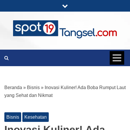
Skip
to
content
PORTAL BERITA LENGKAP DAN
SPOT19
UNIK
TANGSEL
Beranda
»
Bisnis
»
Inovasi Kuliner! Ada Boba Rumput Laut
yang Sehat dan Nikmat
Bisnis
Kesehatan
Inovasi Kuliner! Ada