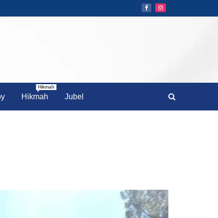
Hikmah
by
Hikmah
Jubel