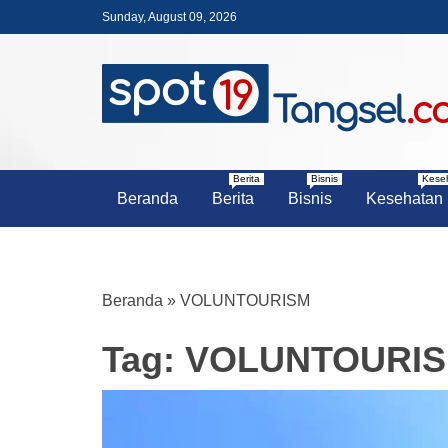
Skip
Sunday, August 09, 2026
to
content
PORTAL BERITA LENGKAP DA
SPOT19 T
Berita
Bisnis
Kese
Beranda
Berita
Bisnis
Kesehatan
Beranda
»
VOLUNTOURISM
Tag:
VOLUNTOURI