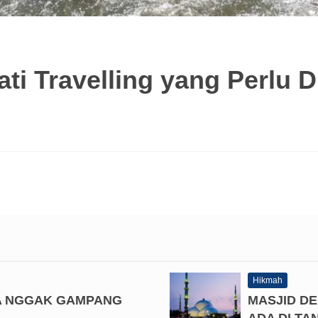
ti Travelling yang Perlu 
Hikmah
A NGGAK GAMPANG
MASJID D
ADA DI T