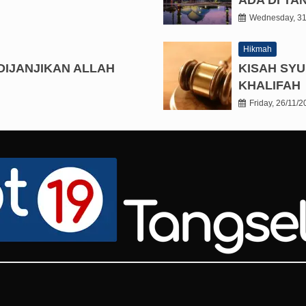
Wednesday, 31
Hikmah
DIJANJIKAN ALLAH
KISAH SYU
KHALIFAH
Friday, 26/11/