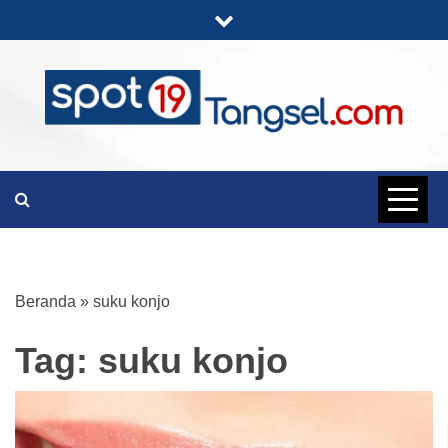
Skip
to
content
PORTAL BERITA LENGKAP DAN
SPOT19
UNIK
TANGSEL
Beranda
»
suku konjo
Tag:
suku konjo