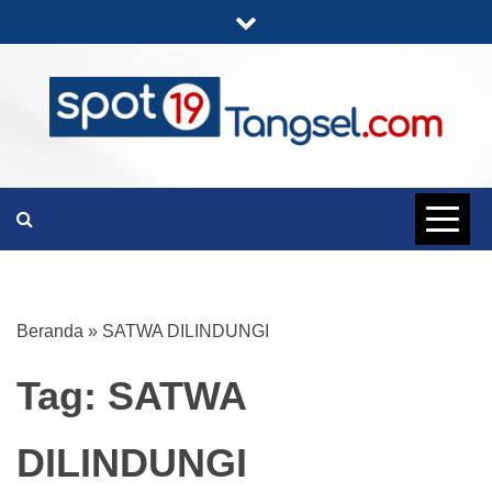
Skip
to
content
PORTAL BERITA LENGKAP DAN
SPOT19
UNIK
TANGSEL
Beranda
»
SATWA DILINDUNGI
Tag:
SATWA
DILINDUNGI