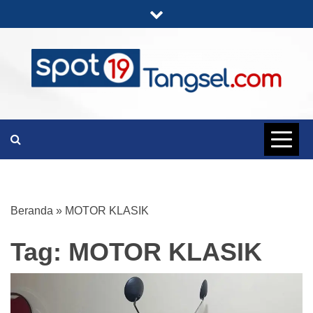
Skip
to
content
PORTAL BERITA LENGKAP DAN
SPOT19
UNIK
TANGSEL
Beranda
»
MOTOR KLASIK
Tag:
MOTOR KLASIK