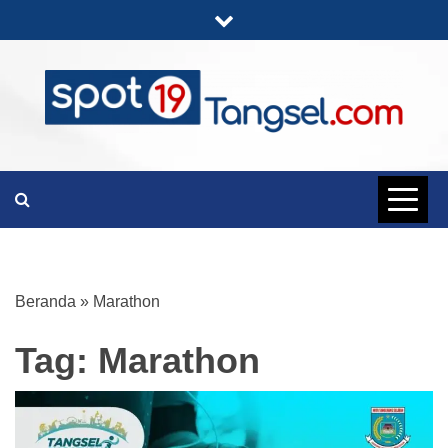
Skip
to
content
PORTAL BERITA LENGKAP DAN
SPOT19
UNIK
TANGSEL
Beranda
»
Marathon
Tag:
Marathon