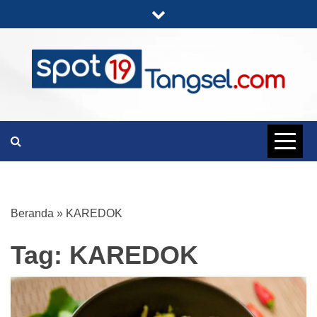
Skip
to
content
PORTAL BERITA LENGKAP DAN
SPOT19
UNIK
TANGSEL
Beranda
»
KAREDOK
Tag:
KAREDOK