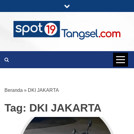
Skip
to
content
PORTAL BERITA LENGKAP DAN
SPOT19
UNIK
TANGSEL
Beranda
»
DKI JAKARTA
Tag:
DKI JAKARTA