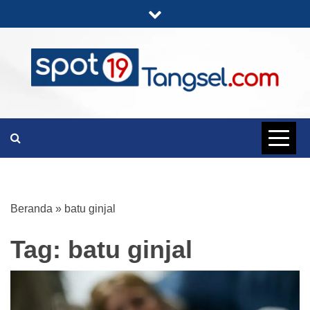
Skip
to
content
PORTAL BERITA LENGKAP DAN
SPOT19
UNIK
TANGSEL
Beranda
»
batu ginjal
Tag:
batu ginjal