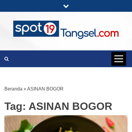
Skip
to
content
PORTAL BERITA LENGKAP DAN
SPOT19
UNIK
TANGSEL
Beranda
»
ASINAN BOGOR
Tag:
ASINAN BOGOR