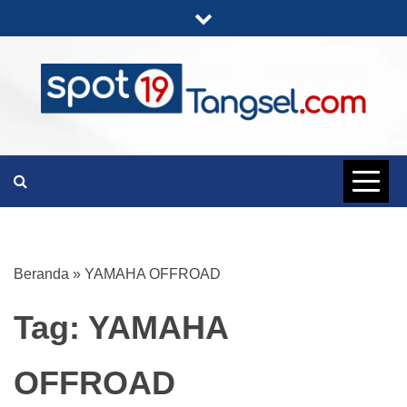
Skip
to
content
PORTAL BERITA LENGKAP DAN
SPOT19
UNIK
TANGSEL
Beranda
»
YAMAHA OFFROAD
Tag:
YAMAHA
OFFROAD