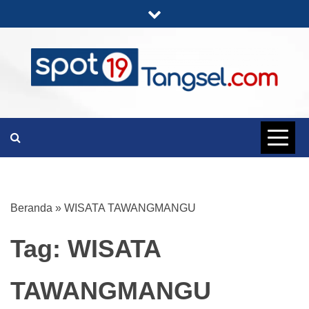
Skip
to
content
PORTAL BERITA LENGKAP DAN
SPOT19
UNIK
TANGSEL
Beranda
»
WISATA TAWANGMANGU
Tag:
WISATA
TAWANGMANGU