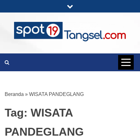
Skip
to
content
PORTAL BERITA LENGKAP DAN
SPOT19
UNIK
TANGSEL
Beranda
»
WISATA PANDEGLANG
Tag:
WISATA
PANDEGLANG