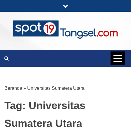
Skip
to
content
PORTAL BERITA LENGKAP DAN
SPOT19
UNIK
TANGSEL
Beranda
»
Universitas Sumatera Utara
Tag:
Universitas
Sumatera Utara