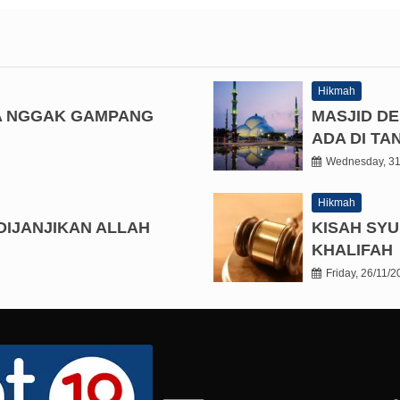
Hikmah
A NGGAK GAMPANG
MASJID D
ADA DI T
Wednesday, 31
Hikmah
DIJANJIKAN ALLAH
KISAH SYU
KHALIFAH
Friday, 26/11/