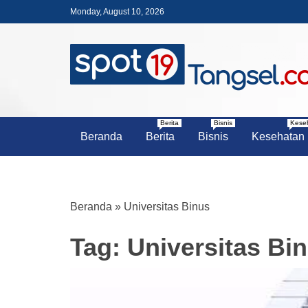
Skip
Monday, August 10, 2026
to
content
PORTAL BERITA LENGKAP DA
SPOT19 T
Berita
Bisnis
Kese
Beranda
Berita
Bisnis
Kesehatan
Beranda
»
Universitas Binus
Tag:
Universitas Bi