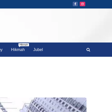
Hikmah
by
Hikmah
Jubel