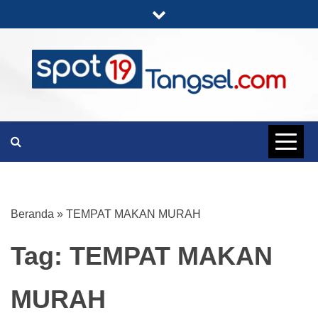
Skip
to
content
PORTAL BERITA LENGKAP DAN
SPOT19
UNIK
TANGSEL
Beranda
»
TEMPAT MAKAN MURAH
Tag:
TEMPAT MAKAN
MURAH