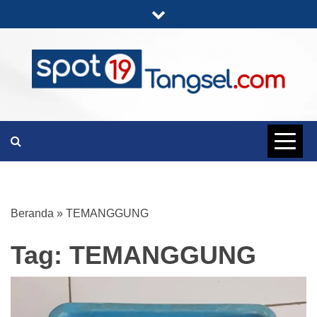
Skip
to
content
PORTAL BERITA LENGKAP DAN
SPOT19
UNIK
TANGSEL
Beranda
»
TEMANGGUNG
Tag:
TEMANGGUNG