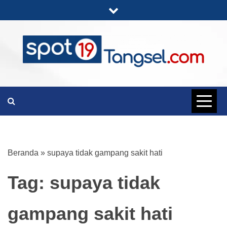
Skip
to
content
PORTAL BERITA LENGKAP DAN
SPOT19
UNIK
TANGSEL
Beranda
»
supaya tidak gampang sakit hati
Tag:
supaya tidak
gampang sakit hati