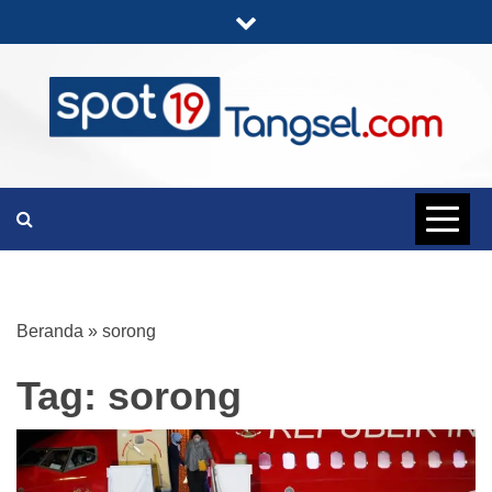
Skip
to
content
PORTAL BERITA LENGKAP DAN
SPOT19
UNIK
TANGSEL
Beranda
»
sorong
Tag:
sorong