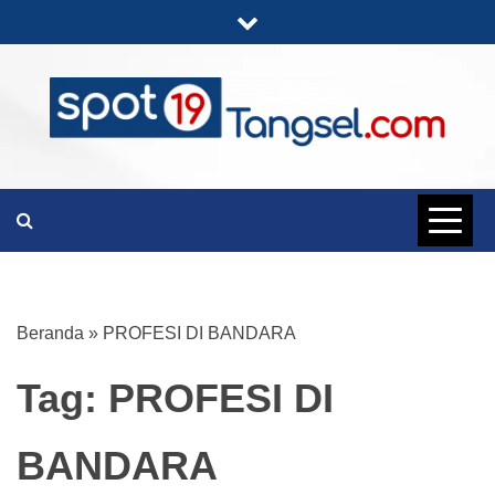
Skip
to
content
PORTAL BERITA LENGKAP DAN
SPOT19
UNIK
TANGSEL
Beranda
»
PROFESI DI BANDARA
Tag:
PROFESI DI
BANDARA