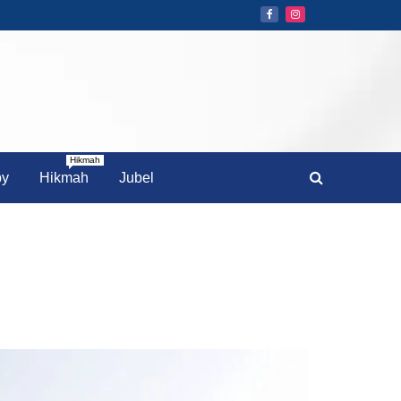
Hikmah
by
Hikmah
Jubel