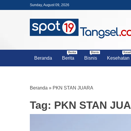
Skip
Sunday, August 09, 2026
to
content
PORTAL BERITA LENGKAP DA
SPOT19 T
Berita
Bisnis
Kese
Beranda
Berita
Bisnis
Kesehatan
Beranda
»
PKN STAN JUARA
Tag:
PKN STAN JU