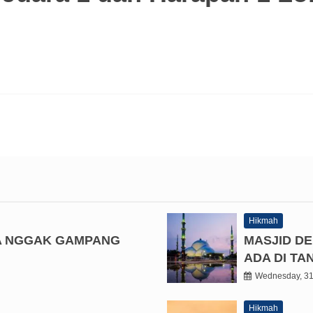
Hikmah
A NGGAK GAMPANG
MASJID D
ADA DI T
Wednesday, 31
Hikmah