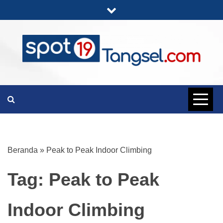
Skip
to
content
PORTAL BERITA LENGKAP DAN
SPOT19
UNIK
TANGSEL
Beranda
»
Peak to Peak Indoor Climbing
Tag:
Peak to Peak
Indoor Climbing