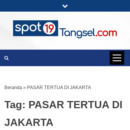
Skip
to
content
PORTAL BERITA LENGKAP DAN
SPOT19
UNIK
TANGSEL
Beranda
»
PASAR TERTUA DI JAKARTA
Tag:
PASAR TERTUA DI
JAKARTA