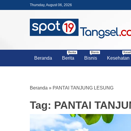
Skip
Thursday, August 06, 2026
to
content
PORTAL BERITA LENGKAP DA
SPOT19 T
Berita
Bisnis
Kese
Beranda
Berita
Bisnis
Kesehatan
Beranda
»
PANTAI TANJUNG LESUNG
Tag:
PANTAI TANJ