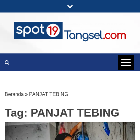
Skip
to
content
PORTAL BERITA LENGKAP DAN
SPOT19
UNIK
TANGSEL
Beranda
»
PANJAT TEBING
Tag:
PANJAT TEBING