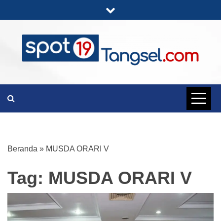
Skip
to
content
PORTAL BERITA LENGKAP DAN
SPOT19
UNIK
TANGSEL
Beranda
»
MUSDA ORARI V
Tag:
MUSDA ORARI V