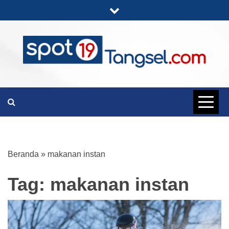
Skip
to
content
PORTAL BERITA LENGKAP DAN
SPOT19
UNIK
TANGSEL
Beranda
»
makanan instan
Tag:
makanan instan