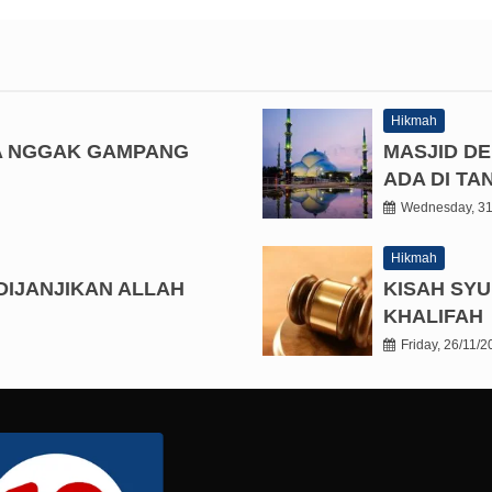
Hikmah
A NGGAK GAMPANG
MASJID D
ADA DI T
Wednesday, 31
Hikmah
DIJANJIKAN ALLAH
KISAH SYU
KHALIFAH
Friday, 26/11/