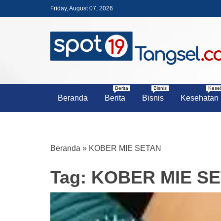
Skip
Friday, August 07, 2026
to
content
PORTAL BERITA LENGKAP DA
SPOT19 T
Berita
Bisnis
Kese
Beranda
Berita
Bisnis
Kesehatan
Beranda
»
KOBER MIE SETAN
Tag:
KOBER MIE S