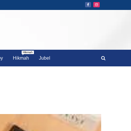
Hikmah
by
Hikmah
Jubel