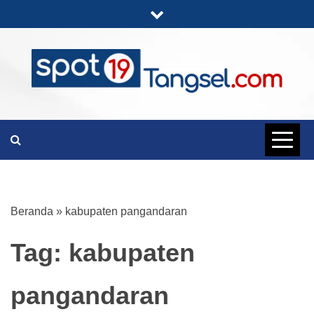
Skip
to
content
PORTAL BERITA LENGKAP DAN
SPOT19
UNIK
TANGSEL
Beranda
»
kabupaten pangandaran
Tag:
kabupaten
pangandaran