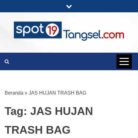
Skip
to
content
PORTAL BERITA LENGKAP DAN
SPOT19
UNIK
TANGSEL
Beranda
»
JAS HUJAN TRASH BAG
Tag:
JAS HUJAN
TRASH BAG