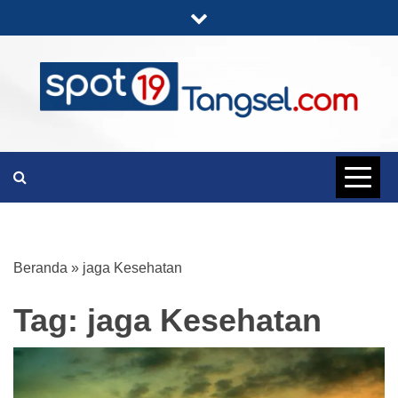
Skip
to
content
PORTAL BERITA LENGKAP DAN
SPOT19
UNIK
TANGSEL
Beranda
»
jaga Kesehatan
Tag:
jaga Kesehatan