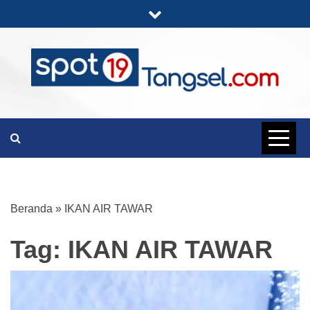
Skip
to
content
PORTAL BERITA LENGKAP DAN
SPOT19
UNIK
TANGSEL
Beranda
»
IKAN AIR TAWAR
Tag:
IKAN AIR TAWAR