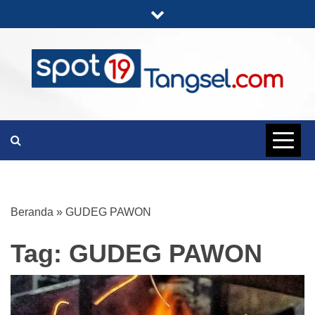
Skip
to
content
PORTAL BERITA LENGKAP DAN
SPOT19
UNIK
TANGSEL
Beranda
»
GUDEG PAWON
Tag:
GUDEG PAWON