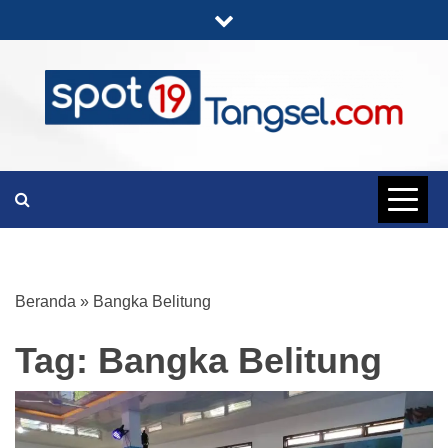
Skip
to
content
PORTAL BERITA LENGKAP DAN
SPOT19
UNIK
TANGSEL
Beranda
»
Bangka Belitung
Tag:
Bangka Belitung