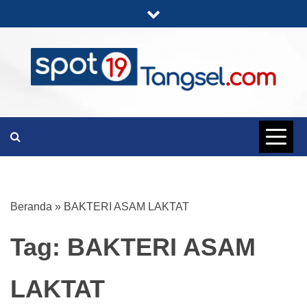
Skip
to
content
PORTAL BERITA LENGKAP DAN
SPOT19
UNIK
TANGSEL
Beranda
»
BAKTERI ASAM LAKTAT
Tag:
BAKTERI ASAM
LAKTAT